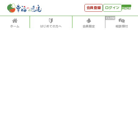
会員登録
ログイン
MENU
ホーム
はじめての方へ
会員限定
相談受付
HOME
はじめての方へ
会員特典
個別相談受付
会員コンテンツ
会員コンテンツ
月刊SYO
出逢いのひととき
気象・地震・自然災害
環境・公害
2026/5/14
世見深堀り