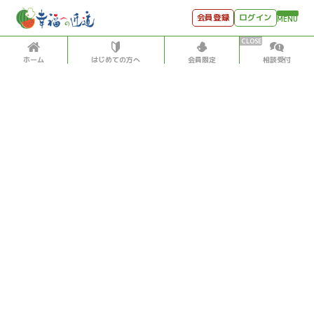
会員登録
ログイン
MENU
ホーム
はじめての方へ
会員限定
相談受付
おすすめの記事
HOME
はじめての方へ
会員特典
個別相談受付
会員コンテンツ
会員コンテンツ
月刊SYO
出逢いのひととき
限定イベント
世見深堀り
【心より感謝】8月1日開催「照子生LIVE in 大阪」のご