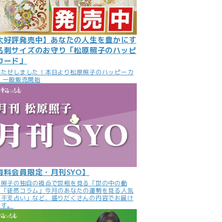
大好評発売中】あなたの人生を豊かにす
名刺サイズのお守り「松原照子のハッピ
カード」
待たせしました！本日より松原照子のハッピーカ
 一般販売開始
有料会員限定・月刊SYO】
原照子の独自の視点で世相を見る「世の中の動
」「徒然コラム」今月のあなたの運勢を見る人気
「干支占い」など、盛りだくさんの内容でお届け
ます。