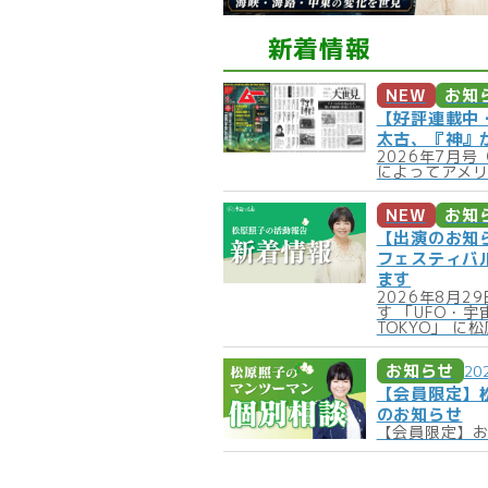
新着情報
NEW
お知
【好評連載中
太古、『神』
2026年7月
によってアメリ
NEW
お知
【出演のお知
フェスティバル 
ます
2026年8月
す 「UFO・宇宙
TOKYO」 
お知らせ
20
【会員限定】
のお知らせ
【会員限定】お申