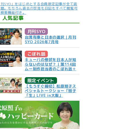
月刊SYO」をはじめとする会員限定記事が全て読
放題。もちろん過去の世見も日記もすべて閲覧可
。検索機能付き。
人気記事
月刊SYO
台湾有事と日本の選択｜月刊
SYO 2026年7月号
こぼれ話
キューバの惨状を日本人が知
らないのはなぜ？｜第114回
ムー制作担当者のこぼれ話＋
限定イベント
【もうすぐ締切】松原照子ス
ペシャルトークショー「照子
「生」LIVE in大阪」