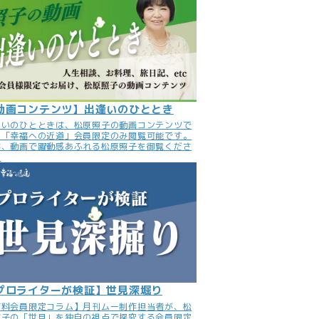
動画コンテンツ】出逢いのひととき
逢いのひとときは、松原照子の動画コンテンツで
。「幸福への近道」会員限定のみ閲覧可能です。
非、動画で躍動感あふれる松原照子を御覧くださ
。
プロライターが検証】世見深堀り
有料会員限定コラム】月刊ムー制作担当者が、松
照子の「世見」を独自の視点で探究する会員限定