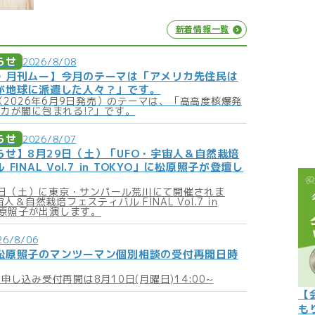
こぼれ話
新着情報一覧
過去の世
らせ
2026/8/08
過去の日
・月刊ムー】今月のテーマは「アメリカ先住民は
が地球に派遣した人々？」です。
限定イベ
号（2026年6月9日発売）のテーマは、「高高度核爆発
カが闇に包まれる!?」です。
人生力の
らせ
2026/8/07
宇宙から
らせ】8月29日（土）「UFO・宇宙人＆自然栽培
FINAL Vol.7 in TOKYO」に松原照子が登壇し
よくある質
29日（土）に東京・サンパール荒川にて開催されま
人＆自然栽培フェスティバル FINAL Vol.7 in
に松原照子が出演します。
26/8/06
松原照子のマンツーマン個別相談の受付再開日時
し込み受付再開は8月10日(月曜日)14:00~
【
も