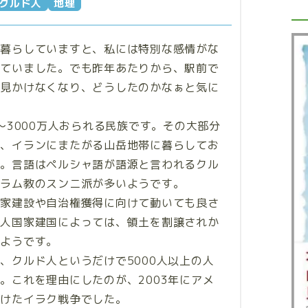
クルド人
地理
に暮らしていますと、私には特別な感情がな
っていました。でも昨年あたりから、駅前で
を見かけなくなり、どうしたのかなぁと気に
～3000万人おられる民族です。その大部分
ク、イランにまたがる山岳地帯に暮らしてお
す。言語はペルシャ語が語源と言われるクル
スラム教のスンニ派が多いようです。
国家建設や自治権獲得に向けて動いても良さ
ド人国家建国によっては、領土を割譲されか
いようです。
、クルド人というだけで5000人以上の人
。これを理由にしたのが、2003年にアメ
掛けたイラク戦争でした。