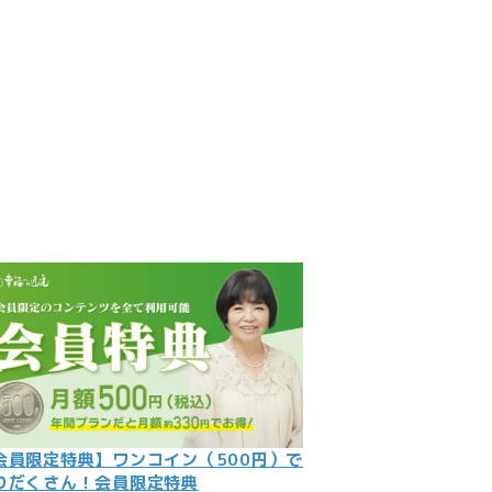
見
記
ント
数字
の大予言
問
会員限定特典】ワンコイン（500円）で
りだくさん！会員限定特典