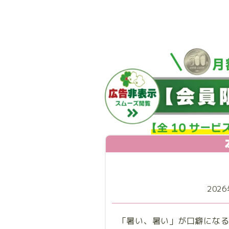
202
「暑い、暑い」が口癖にな