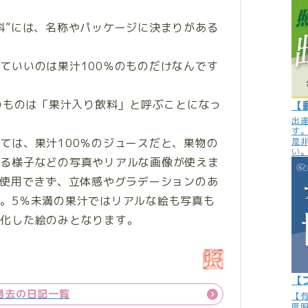
料”には、名称やパッケージに決まりがある
ていいのは果汁100％のものだけなんです
満のものは「果汁入り飲料」と呼ぶことになっ
【
出
す
ては、果汁100％のジュースだと、果物の
是
い
ちる様子などの写真やリアルな画像が使えま
は使用できず、立体感やグラデーションのあ
。5％未満の果汁ではリアルな絵も写真も
案化した絵のみとなります。
？
【
過去の日記一覧
【
原