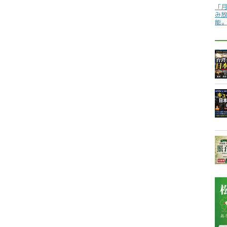
「
み
能