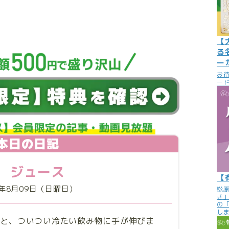
【
る
ー
お
ード
本日の日記
ジュース
【
6年8月09日（日曜日）
松
き
の
し
ると、ついつい冷たい飲み物に手が伸びま