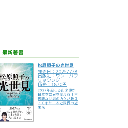
最新著書
松原照子の光世見
発売日：2025/7/8
出版社：ワン・パブ
リッシング
価格：1870円
2027年起こる出来事が
日本を世界を変える！不
思議な世界の方々が教え
てくれた日本と世界の近
未来