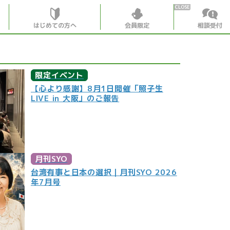
はじめての方へ
会員限定
相談受付
HOME
限定イベント
【心より感謝】8月1日開催「照子生
はじめての
LIVE in 大阪」のご報告
会員特典
個別相談受
会員コンテ
月刊SYO
会員コン
台湾有事と日本の選択｜月刊SYO 2026
年7月号
月刊SYO
出逢いの
世見深堀