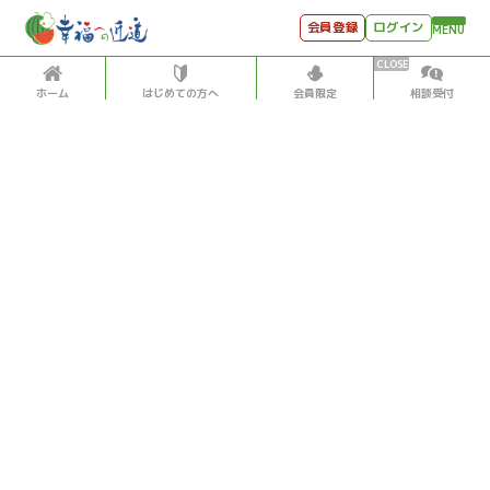
会員登録
ログイン
MENU
ホーム
はじめての方へ
会員限定
相談受付
HOME
はじめての方へ
会員特典
個別相談受付
会員コンテンツ
会員コンテンツ
月刊SYO
出逢いのひととき
投稿記事数5,500超！松原照子の「見える」「感じる」
世見深堀り
「聞こえる」データベース