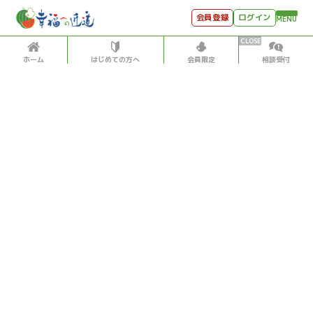
会員登録
ログイン
MENU
ホーム
はじめての方へ
会員限定
相談受付
HOME
はじめての方へ
会員特典
個別相談受付
会員コンテンツ
会員コンテンツ
月刊SYO
出逢いのひととき
投稿記事数5,500超！松原照子の「見える」「感じる」
世見深堀り
「聞こえる」データベース