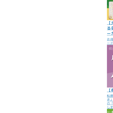
【
る
ー
お
ード
【
松
き
の
し