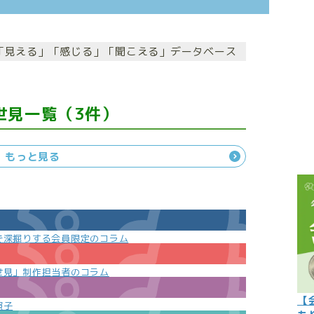
こぼれ話
過去の世
の「見える」「感じる」「聞こえる」データベース
過去の日
限定イベ
世見一覧（3件）
人生力の
宇宙から
もっと見る
よくある質
で深掘りする会員限定のコラム
世見」制作担当者のコラム
【
照子