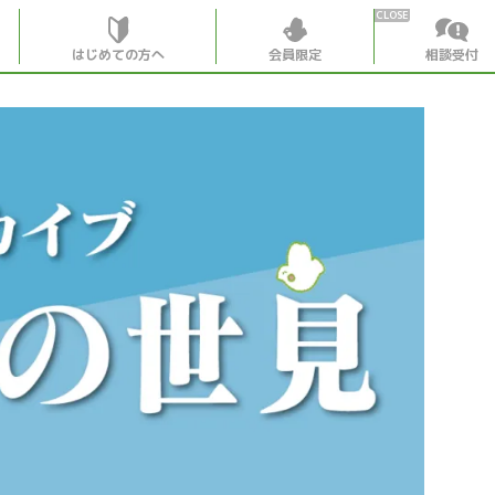
はじめての方へ
会員限定
相談受付
HOME
はじめての
会員特典
個別相談受
会員コンテ
会員コン
月刊SYO
出逢いの
世見深堀