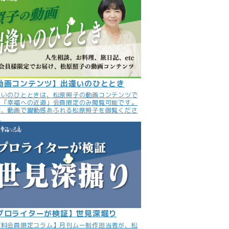
動画コンテンツ】出逢いのひととき
逢いのひとときは、松原照子の動画コンテンツで
。「幸福への近道」会員限定のみ閲覧可能です。
非、動画で躍動感あふれる松原照子を御覧くださ
。
プロライターが検証】世見深堀り
有料会員限定コラム】月刊ムー制作担当者が、松