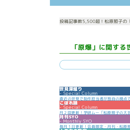
投稿記事数5,500超！松原照子
「原爆」に関する
世見深堀り
Special Column
直近の世見で制作担当者が独自の視点
こぼれ話
Special Column
月２回更新！学研ムー「松原照子の大
月刊SYO
Monthly SYO
毎月１日更新！会員限定・月刊・松原