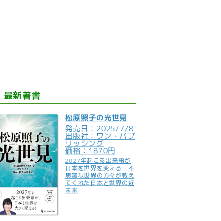
最新著書
松原照子の光世見
発売日：2025/7/8
出版社：ワン・パブ
リッシング
価格：1870円
2027年起こる出来事が
日本を世界を変える！不
思議な世界の方々が教え
てくれた日本と世界の近
未来