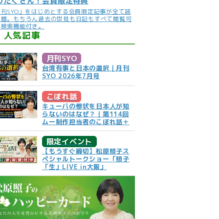
りだくさん！会員限定特典
月刊SYO」をはじめとする会員限定記事が全て読
放題。もちろん過去の世見も日記もすべて閲覧可
。検索機能付き。
人気記事
月刊SYO
台湾有事と日本の選択｜月刊
SYO 2026年7月号
こぼれ話
キューバの惨状を日本人が知
らないのはなぜ？｜第114回
ムー制作担当者のこぼれ話＋
限定イベント
【もうすぐ締切】松原照子ス
ペシャルトークショー「照子
「生」LIVE in大阪」