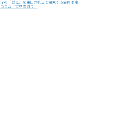
照子の「世見」を独自の視点で探究する会員限定
別コラム「世見深掘り」