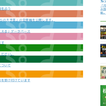
も
「
勢を占う
み
能
e
からの大予言」の全原稿を公開します。
こえる」データベース
ます
ください。
について
談を受け付けています