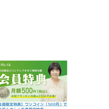
見
記
ント
数字
の大予言
問
会員限定特典】ワンコイン（500円）で