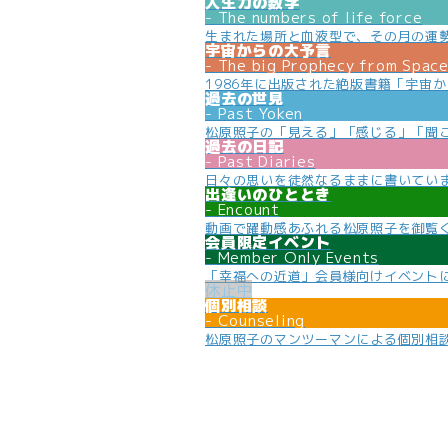
人生力の数字
The numbers of life force
生まれた場所と血液型で、その月の運
宇宙からの大予言
The big Prophecy from Spac
1986年に出版された絶版書籍「宇宙
過去の世見
Past Yoken
松原照子の「見える」「感じる」「聞
過去の日記
Past Diaries
日々の思いを徒然なるままに書いてい
出逢いのひととき
Encount
動画で躍動感あふれる松原照子を御覧
会員限定イベント
Member Only Events
「幸福への近道」会員様向けイベント
個別相談
Counseling
松原照子のマンツーマンによる個別相