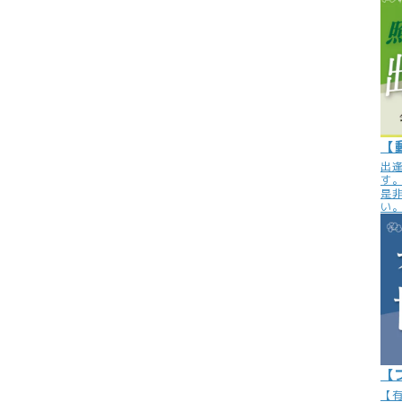
【
出
す
是
い
【
【