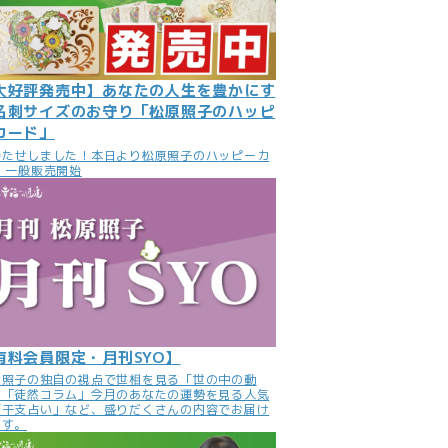
大好評発売中】あなたの人生を豊かにす
名刺サイズのお守り「松原照子のハッピ
カード」
待たせしました！本日より松原照子のハッピーカ
 一般販売開始
有料会員限定・月刊SYO】
原照子の独自の視点で世相を見る「世の中の動
」「徒然コラム」今月のあなたの運勢を見る人気
「干支占い」など、盛りだくさんの内容でお届け
ます。