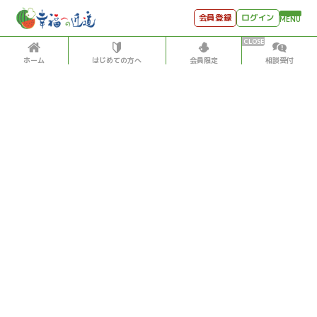
会員登録
ログイン
MENU
ホーム
はじめての方へ
会員限定
相談受付
HOME
はじめての方へ
会員特典
個別相談受付
会員コンテンツ
会員コンテンツ
月刊SYO
出逢いのひととき
投稿記事数5,500超！松原照子の「見える」「感じる」
世見深堀り
「聞こえる」データベース