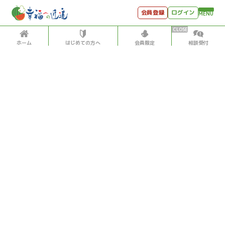
会員登録
ログイン
MENU
ホーム
はじめての方へ
会員限定
相談受付
HOME
はじめての方へ
会員特典
個別相談受付
会員コンテンツ
会員コンテンツ
月刊SYO
出逢いのひととき
投稿記事数5,500超！松原照子の「見える」「感じる」
世見深堀り
「聞こえる」データベース