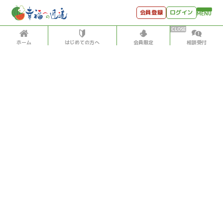
会員登録
ログイン
MENU
ホーム
はじめての方へ
会員限定
相談受付
HOME
はじめての方へ
会員特典
個別相談受付
会員コンテンツ
会員コンテンツ
月刊SYO
出逢いのひととき
投稿記事数5,500超！松原照子の「見える」「感じる」
世見深堀り
「聞こえる」データベース