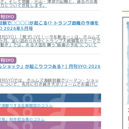
しさ。そして地震・火山・津波の記憶と、過去の災害
る力について世見します。
刊SYO
封鎖で◯◯◯◯が起こる!? トランプ政権の今後を
 2026年5月号
の月刊SYO｜「照子LIVE！―今を斬る―」は、ホルムズ
か月、追い詰められゆくトランプ大統領等がテーマで
動き」では、ある大国を襲う"崩壊の予兆"について
刊SYO
ショック」が起こりつつある?｜月刊SYO 2026
の月刊SYOでは、ホルムズ海峡封鎖でリーマン・ショッ
等について、先月に引き続き大ボリュームでお届けし
で深掘りする会員限定のコラム
世見」制作担当者のコラム