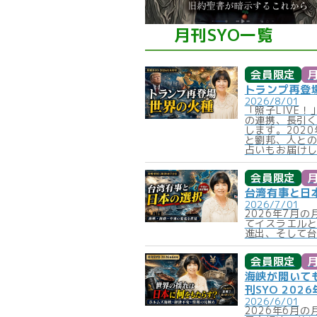
月刊SYO一覧
会員限定
月
トランプ再登場
2026/8/01
「照子LIVE
の連携、長引
します。202
と劉邦、人との
占いもお届け
会員限定
月
台湾有事と日本
2026/7/01
2026年7月
てイスラエル
進出、そして
会員限定
月
海峡が開いて
刊SYO 202
2026/6/01
2026年6月