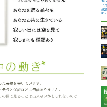
も
「
み
能
した長篇を書いています。
と云うと保証などは勿論ありません。
この目で見ることは出来ないかもしれないので