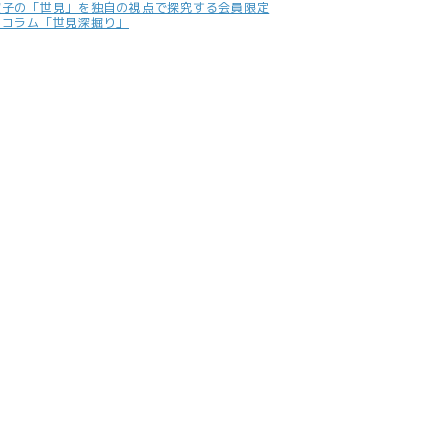
照子の「世見」を独自の視点で探究する会員限定
別コラム「世見深掘り」