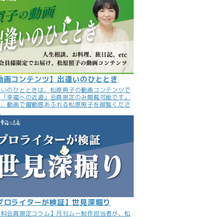
動画コンテンツ】出逢いのひととき
逢いのひとときは、松原照子の動画コンテンツで
。「幸福への近道」会員限定のみ閲覧可能です。
非、動画で躍動感あふれる松原照子を御覧くださ
。
プロライターが検証】世見深堀り
有料会員限定コラム】月刊ムー制作担当者が、松