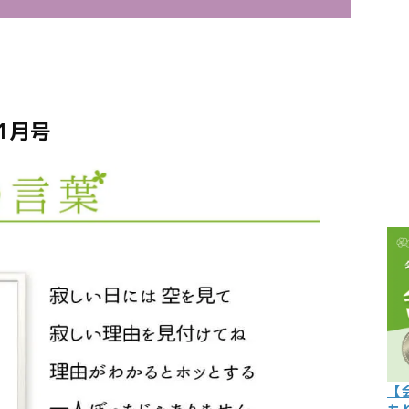
こぼれ話
過去の世
過去の日
11月号
限定イベ
人生力の
宇宙から
よくある質
【