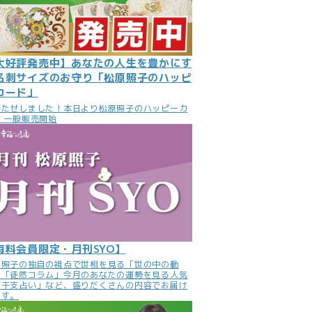
大好評発売中】あなたの人生を豊かにす
名刺サイズのお守り「松原照子のハッピ
カード」
待たせしました！本日より松原照子のハッピーカ
 一般販売開始
有料会員限定・月刊SYO】
原照子の独自の視点で世相を見る「世の中の動
」「徒然コラム」今月のあなたの運勢を見る人気
「干支占い」など、盛りだくさんの内容でお届け
ます。