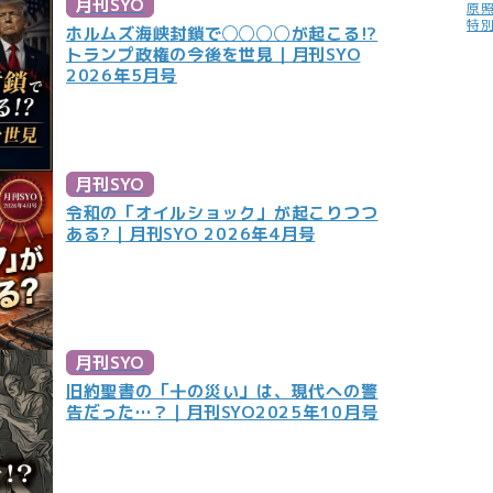
月刊SYO
原
特
ホルムズ海峡封鎖で◯◯◯◯が起こる!?
トランプ政権の今後を世見｜月刊SYO
2026年5月号
月刊SYO
令和の「オイルショック」が起こりつつ
ある?｜月刊SYO 2026年4月号
月刊SYO
旧約聖書の「十の災い」は、現代への警
告だった…？｜月刊SYO2025年10月号