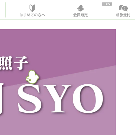
はじめての方へ
会員限定
相談受付
HOME
はじめての
会員特典
個別相談受
会員コンテ
会員コン
月刊SYO
出逢いの
世見深堀