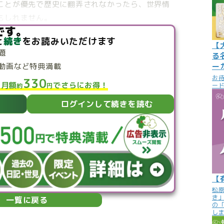
ことが優先で歴史に翻弄されなかったら、世界情
もしれません。
です。
と
続き
をお読みいただけます
【
題
る
動画など特典満載
ー
お
330
と月額
でさらにお得！
ード
約
円
ログインして続きを読む
【
松
き
一覧に戻る
の
し