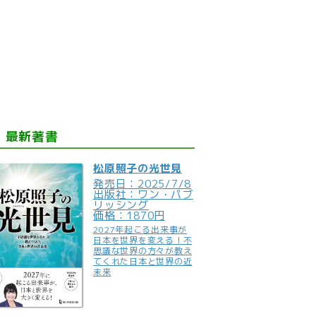
最新著書
松原照子の光世見
発売日：2025/7/8
出版社：ワン・パブ
リッシング
価格：1870円
2027年起こる出来事が
日本を世界を変える！不
思議な世界の方々が教え
てくれた日本と世界の近
未来