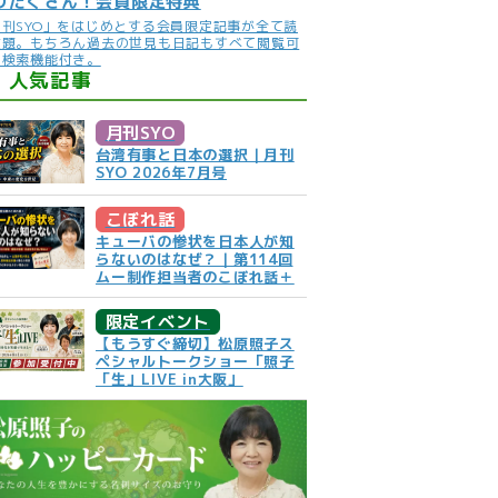
りだくさん！会員限定特典
月刊SYO」をはじめとする会員限定記事が全て読
放題。もちろん過去の世見も日記もすべて閲覧可
。検索機能付き。
人気記事
月刊SYO
台湾有事と日本の選択｜月刊
SYO 2026年7月号
こぼれ話
キューバの惨状を日本人が知
らないのはなぜ？｜第114回
ムー制作担当者のこぼれ話＋
限定イベント
【もうすぐ締切】松原照子ス
ペシャルトークショー「照子
「生」LIVE in大阪」