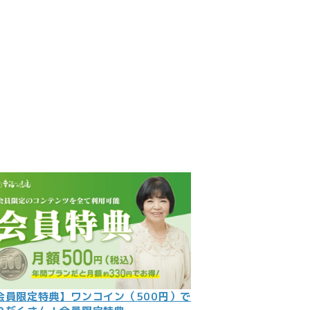
見
記
ント
数字
の大予言
問
会員限定特典】ワンコイン（500円）で