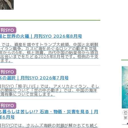
刊SYO
と世界の火種｜月刊SYO 2026年8月号
！」では、資産を増やすトランプ大統領、中国と北朝鮮
くイラン戦争、カスピ海をめぐるロシアの動きを世見
0年からの6年、核と地震、古代中国の始皇帝から項羽
出会いまでをたどる2026年8月号です。恒例の干支
します。
刊SYO
の選択｜月刊SYO 2026年7月号
の月刊SYO「照子LIVE」では、アメリカとイラン、そし
との関係について「世の中の動き」では、中国の海洋
台湾有事について世見します。
刊SYO
も暮らしは苦しい!? 石油・物価・災害を見る｜月
6年6月号
の月刊SYOでは、ホルムズ海峡の封鎖が解かれても続く