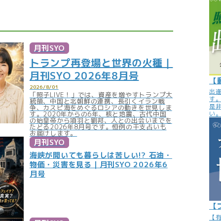
月刊SYO
トランプ再登場と世界の火種｜
月刊SYO 2026年8月号
【
2026/8/01
出
「照子LIVE！」では、資産を増やすトランプ大
す
統領、中国と北朝鮮の連携、長引くイラン戦
是
争、カスピ海をめぐるロシアの動きを世見しま
い
す。2020年からの6年、核と地震、古代中国
の始皇帝から項羽と劉邦、人との出会いまでを
たどる2026年8月号です。恒例の干支占いも
お届けします。
月刊SYO
海峡が開いても暮らしは苦しい!? 石油・
物価・災害を見る｜月刊SYO 2026年6
月号
【
【