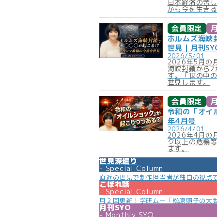
日本経済の苦
から今を生き
会員限定
月
ホルムズ海峡
世見｜月刊SYO
2026/5/01
2026年5月
海峡封鎖から2
す。「世の中の
世見します。
会員限定
月
令和の「オイル
年4月号
2026/4/01
2026年4月
ク以上の危機
ます。
世見深堀り
Special Column
直近の世見で制作担当者が独自の視点
こぼれ話
Special Column
月２回更新！学研ムー「松原照子の大
月刊SYO
Monthly SYO