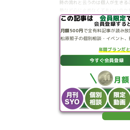
時の流れと云うのは個人が生きる
勢など心に止めなくてもいいのか
この記事は
会員限定
会員登録する
月額500円
で
全有料記事が読み放
松原照子の個別相談・
イベント、
年間プランだ
今すぐ会員登録