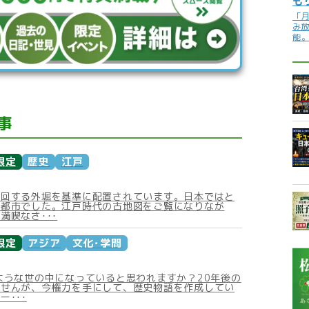
も
「
み
能
事
限定
歴史
江戸
周回する外堀を基準に配置されています。日本ではと
塞都市でした。江戸時代の古地図をご覧になりなが
満喫なさ･･･
限定
アジア
文化･学問
ような世の中になっていると思われますか？20年後の
ませんが、今権力を手にして、歴史物語を作成してい
ー･･･