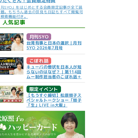
りだくさん！会員限定特典
月刊SYO」をはじめとする会員限定記事が全て読
放題。もちろん過去の世見も日記もすべて閲覧可
。検索機能付き。
人気記事
月刊SYO
台湾有事と日本の選択｜月刊
SYO 2026年7月号
こぼれ話
キューバの惨状を日本人が知
らないのはなぜ？｜第114回
ムー制作担当者のこぼれ話＋
限定イベント
【もうすぐ締切】松原照子ス
ペシャルトークショー「照子
「生」LIVE in大阪」