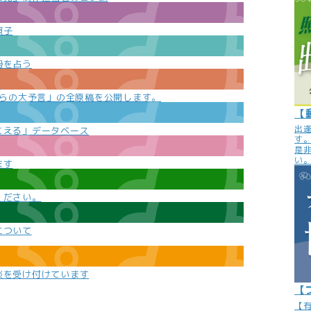
照子
勢を占う
e
からの大予言」の全原稿を公開します。
【
出
こえる」データベース
す
是
い
ます
ください。
について
談を受け付けています
【
【