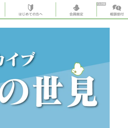
はじめての方へ
会員限定
相談受付
HOME
はじめての
会員特典
個別相談受
会員コンテ
会員コン
月刊SYO
出逢いの
世見深堀