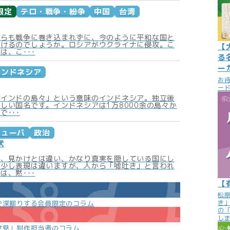
限定
テロ・戦争・紛争
中国
台湾
からも戦争に巻き込まれずに、今のように平和な国と
いけるのでしょうか。ロシアがウクライナに侵攻。こ
【
は、こ･･･
る
ー
インドネシア
お
ード
「インドの島々」という意味のインドネシア。独立後
しい国名です。インドネシアは1万8000余の島々か
で･･･
キューバ
政治
状
は、見かけとは違い、かなり真実を隠している国にし
。少し表現は違いますが、人から「噓吐き」と言われ
は、黙･･･
【
松
き
で深掘りする会員限定のコラム
の
し
世見」制作担当者のコラム