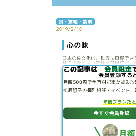
食・食糧・農業
2019/2/10
心の味
日本の食文化は、世界に自慢でき
林に平野といった様々な自然が、南
この記事は
会員限定
会員登録する
月額500円
で
全有料記事が読み放
松原照子の個別相談・
イベント、
年間プランだ
今すぐ会員登録