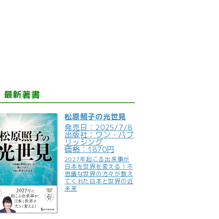
最新著書
松原照子の光世見
発売日：2025/7/8
出版社：ワン・パブ
リッシング
価格：1870円
2027年起こる出来事が
日本を世界を変える！不
思議な世界の方々が教え
てくれた日本と世界の近
未来