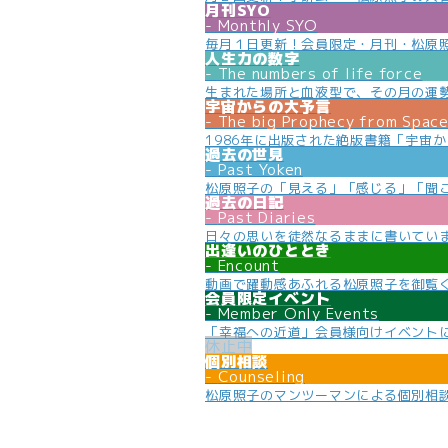
月刊SYO
Monthly SYO
毎月１日更新！会員限定・月刊・松原
人生力の数字
The numbers of life force
生まれた場所と血液型で、その月の運
宇宙からの大予言
The big Prophecy from Spac
1986年に出版された絶版書籍「宇宙
過去の世見
Past Yoken
松原照子の「見える」「感じる」「聞
過去の日記
Past Diaries
日々の思いを徒然なるままに書いてい
出逢いのひととき
Encount
動画で躍動感あふれる松原照子を御覧
会員限定イベント
Member Only Events
「幸福への近道」会員様向けイベント
個別相談
Counseling
松原照子のマンツーマンによる個別相