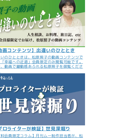
動画コンテンツ】出逢いのひととき
逢いのひとときは、松原照子の動画コンテンツで
。「幸福への近道」会員限定のみ閲覧可能です。
非、動画で躍動感あふれる松原照子を御覧くださ
。
プロライターが検証】世見深堀り
有料会員限定コラム】月刊ムー制作担当者が、松