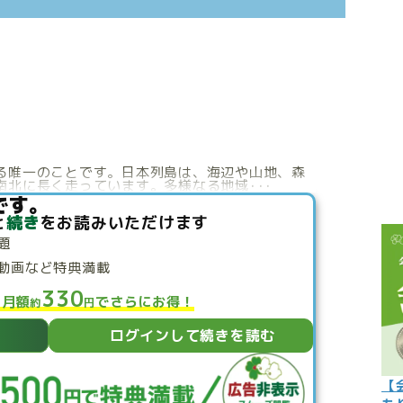
こぼれ話
過去の世
過去の日
限定イベ
人生力の
る唯一のことです。日本列島は、海辺や山地、森
北に長く走っています。多様なる地域･･･
宇宙から
です。
と
続き
をお読みいただけます
よくある質
題
動画など特典満載
330
と月額
でさらにお得！
約
円
ログインして続きを読む
【