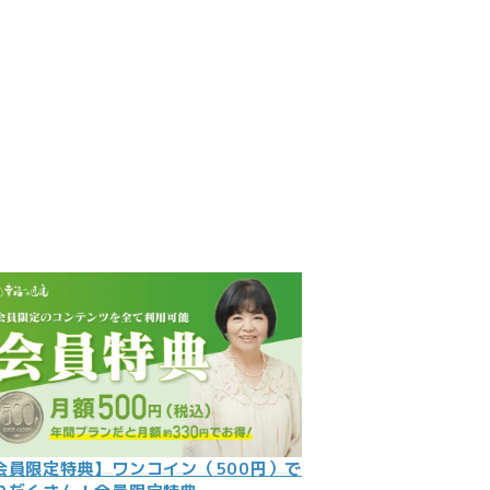
見
記
ント
数字
の大予言
問
会員限定特典】ワンコイン（500円）で