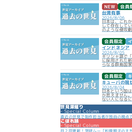
NEW
会員
台湾有事
2026/8/06
日本は、これ
して存在して
のような侵攻劇
会員限定
インドネシア
2026/8/05
ギリシャ語で
に採用された新
らなる群島国家
会員限定
キューバの現
2026/8/04
日本という国
か思えません
ない人になるに
世見深堀り
Special Column
直近の世見で制作担当者が独自の視点
こぼれ話
Special Column
月２回更新！学研ムー「松原照子の大