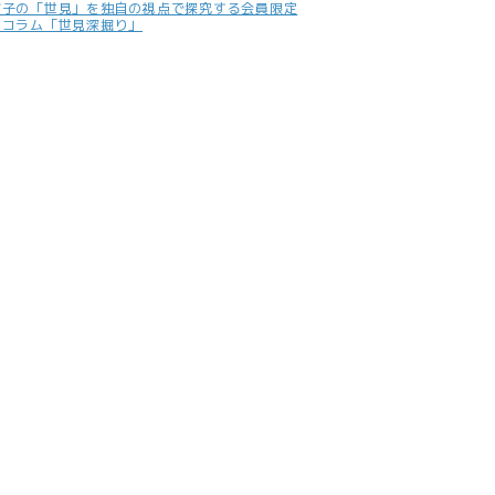
照子の「世見」を独自の視点で探究する会員限定
別コラム「世見深掘り」