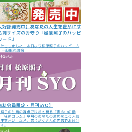
大好評発売中】あなたの人生を豊かにす
名刺サイズのお守り「松原照子のハッピ
カード」
待たせしました！本日より松原照子のハッピーカ
 一般販売開始
有料会員限定・月刊SYO】
原照子の独自の視点で世相を見る「世の中の動
」「徒然コラム」今月のあなたの運勢を見る人気
「干支占い」など、盛りだくさんの内容でお届け
ます。