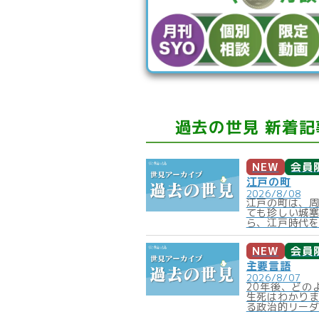
過去の世見 新着記
NEW
会員
江戸の町
2026/8/08
江戸の町は、
ても珍しい城
ら、江戸時代を
NEW
会員
主要言語
2026/8/07
20年後、どの
生死はわかり
る政治的リーダ