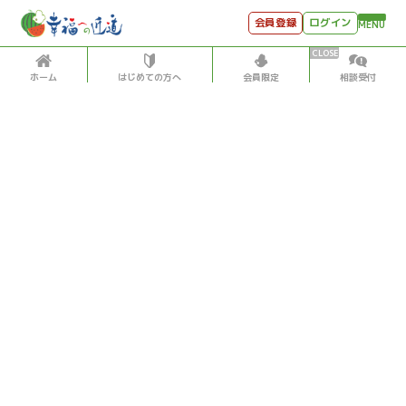
会員登録
ログイン
MENU
ホーム
はじめての方へ
会員限定
相談受付
HOME
はじめての方へ
会員特典
個別相談受付
会員コンテンツ
会員コンテンツ
月刊SYO
出逢いのひととき
政治
経済・企業
2018/9/11
世見深堀り