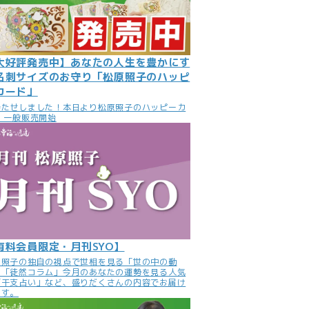
大好評発売中】あなたの人生を豊かにす
名刺サイズのお守り「松原照子のハッピ
カード」
待たせしました！本日より松原照子のハッピーカ
 一般販売開始
有料会員限定・月刊SYO】
原照子の独自の視点で世相を見る「世の中の動
」「徒然コラム」今月のあなたの運勢を見る人気
「干支占い」など、盛りだくさんの内容でお届け
ます。