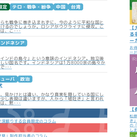
限定
テロ・戦争・紛争
中国
台湾
からも戦争に巻き込まれずに、今のように平和な国と
いけるのでしょうか。ロシアがウクライナに侵攻。こ
【
は、こ･･･
る
ー
インドネシア
お
ード
「インドの島々」という意味のインドネシア。独立後
しい国名です。インドネシアは1万8000余の島々か
で･･･
キューバ
政治
状
は、見かけとは違い、かなり真実を隠している国にし
。少し表現は違いますが、人から「噓吐き」と言われ
は、黙･･･
【
松
き
で深掘りする会員限定のコラム
の
し
世見」制作担当者のコラム