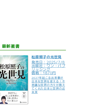
最新著書
松原照子の光世見
発売日：2025/7/8
出版社：ワン・パブ
リッシング
価格：1870円
2027年起こる出来事が
日本を世界を変える！不
思議な世界の方々が教え
てくれた日本と世界の近
未来