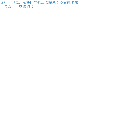
照子の「世見」を独自の視点で探究する会員限定
別コラム「世見深掘り」