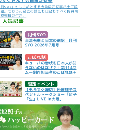
りだくさん！会員限定特典
月刊SYO」をはじめとする会員限定記事が全て読
放題。もちろん過去の世見も日記もすべて閲覧可
。検索機能付き。
人気記事
月刊SYO
台湾有事と日本の選択｜月刊
SYO 2026年7月号
こぼれ話
キューバの惨状を日本人が知
らないのはなぜ？｜第114回
ムー制作担当者のこぼれ話＋
限定イベント
【もうすぐ締切】松原照子ス
ペシャルトークショー「照子
「生」LIVE in大阪」