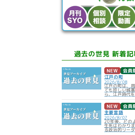
過去の世見 新着記
NEW
会員
江戸の町
2026/8/08
江戸の町は、
ても珍しい城
ら、江戸時代を
NEW
会員
主要言語
2026/8/07
20年後、どの
生死はわかり
る政治的リーダ