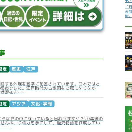
も
「
み
能
事
限定
歴史
江戸
周回する外堀を基準に配置されています。日本ではと
塞都市でした。江戸時代の古地図をご覧になりなが
満喫なさ･･･
限定
アジア
文化･学問
ような世の中になっていると思われますか？20年後の
ませんが、今権力を手にして、歴史物語を作成してい
ー･･･