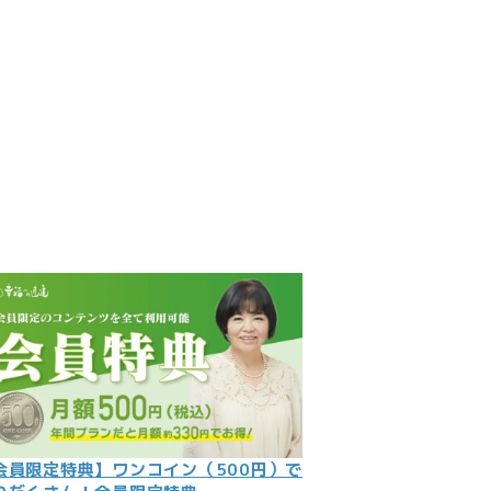
見
記
ント
数字
の大予言
問
会員限定特典】ワンコイン（500円）で