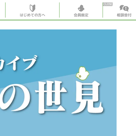
はじめての方へ
会員限定
相談受付
HOME
はじめての
会員特典
個別相談受
会員コンテ
会員コン
月刊SYO
出逢いの
世見深堀