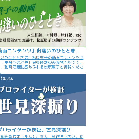
動画コンテンツ】出逢いのひととき
逢いのひとときは、松原照子の動画コンテンツで
。「幸福への近道」会員限定のみ閲覧可能です。
非、動画で躍動感あふれる松原照子を御覧くださ
。
プロライターが検証】世見深堀り
有料会員限定コラム】月刊ムー制作担当者が、松