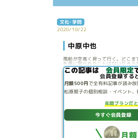
文化･学問
2020/10/22
中原中也
風船が空高く昇って行く。どこま
を風に取られたことはないだろうか
この記事は
会員限定
会員登録する
月額500円
で
全有料記事が読み放
松原照子の個別相談・
イベント、
年間プランだ
今すぐ会員登録