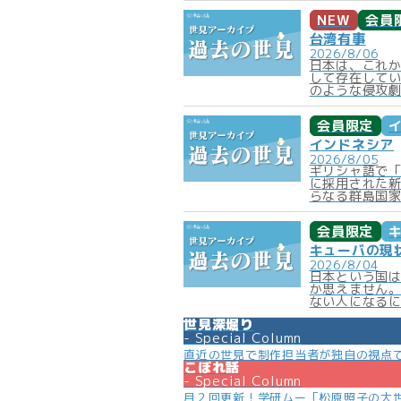
NEW
会員
台湾有事
2026/8/06
日本は、これ
して存在して
のような侵攻劇
会員限定
インドネシア
2026/8/05
ギリシャ語で
に採用された新
らなる群島国家
会員限定
キューバの現
2026/8/04
日本という国
か思えません
ない人になるに
世見深堀り
Special Column
直近の世見で制作担当者が独自の視点
こぼれ話
Special Column
月２回更新！学研ムー「松原照子の大