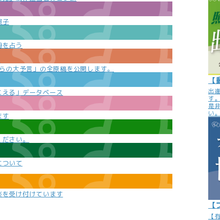
照子
勢を占う
e
からの大予言」の全原稿を公開します。
【
出
こえる」データベース
す
是
い
ます
ください。
について
談を受け付けています
【
【