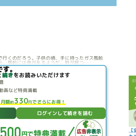
こぼれ話
過去の世
過去の日
限定イベ
人生力の
で行くのだろう。子供の頃、手に持ったガス風船
。風船には命があるようだ。時が経つ･･･
宇宙から
です。
と
続き
をお読みいただけます
よくある質
題
動画など特典満載
330
と月額
でさらにお得！
約
円
ログインして続きを読む
【