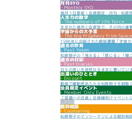
月刊SYO
Monthly SYO
毎月１日更新！会員限定・月刊・松原
人生力の数字
The numbers of life force
生まれた場所と血液型で、その月の運
宇宙からの大予言
The big Prophecy from Spac
1986年に出版された絶版書籍「宇宙
過去の世見
Past Yoken
松原照子の「見える」「感じる」「聞
過去の日記
Past Diaries
日々の思いを徒然なるままに書いてい
出逢いのひととき
Encount
動画で躍動感あふれる松原照子を御覧
会員限定イベント
Member Only Events
「幸福への近道」会員様向けイベント
個別相談
Counseling
松原照子のマンツーマンによる個別相