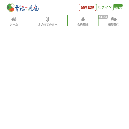
会員登録
ログイン
MENU
ホーム
はじめての方へ
会員限定
相談受付
HOME
はじめての方へ
会員特典
個別相談受付
会員コンテンツ
会員コンテンツ
月刊SYO
出逢いのひととき
アメリカ
2021/3/18
世見深堀り