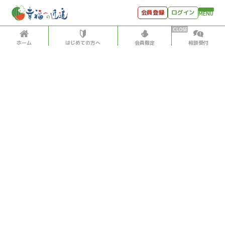
会員登録
ログイン
MENU
ホーム
はじめての方へ
会員限定
相談受付
HOME
はじめての方へ
会員特典
個別相談受付
会員コンテンツ
会員コンテンツ
月刊SYO
出逢いのひととき
前世・現世、来世
書籍
2021/8/09
世見深堀り