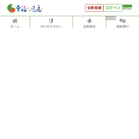
会員登録
ログイン
MENU
ホーム
はじめての方へ
会員限定
相談受付
HOME
はじめての方へ
会員特典
個別相談受付
会員コンテンツ
会員コンテンツ
月刊SYO
出逢いのひととき
アメリカ
環境・公害
2022/5/11
世見深堀り