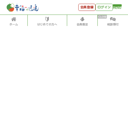
会員登録
ログイン
MENU
ホーム
はじめての方へ
会員限定
相談受付
HOME
はじめての方へ
会員特典
個別相談受付
会員コンテンツ
会員コンテンツ
月刊SYO
出逢いのひととき
社会
2022/5/20
世見深堀り