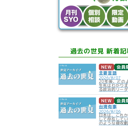
過去の世見 新着記
NEW
会員
主要言語
2026/8/07
20年後、どの
生死はわかり
る政治的リーダ
NEW
会員
台湾有事
2026/8/06
日本は、これ
して存在して
のような侵攻劇