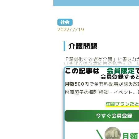
社会
2022/7/19
介護問題
「深刻化する老々介護」と書きな
いえば立派な高齢者の私ですが、見
この記事は
会員限定
会員登録する
月額500円
で
全有料記事が読み放
松原照子の個別相談・
イベント、
年間プランだ
今すぐ会員登録