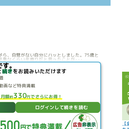
こぼれ話
過去の世
過去の日
限定イベ
人生力の
がら、自覚がない自分にハッとしました。75歳と
事なくらい年寄りだと思ったことが･･･
宇宙から
です。
と
続き
をお読みいただけます
よくある質
題
動画など特典満載
330
と月額
でさらにお得！
約
円
ログインして続きを読む
【