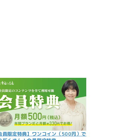
見
記
ント
数字
の大予言
問
会員限定特典】ワンコイン（500円）で