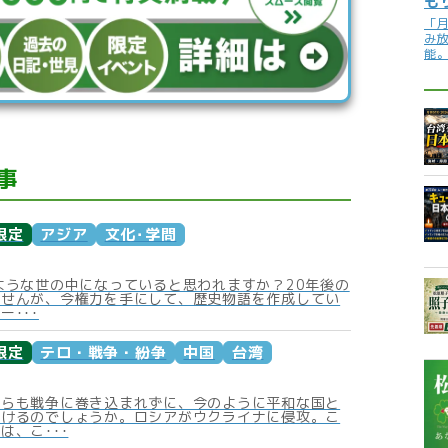
も
「
み
能
事
限定
アジア
文化･学問
ような世の中になっていると思われますか？20年後の
ませんが、今権力を手にして、歴史物語を作成してい
ー･･･
限定
テロ・戦争・紛争
中国
台湾
からも戦争に巻き込まれずに、今のように平和な国と
いけるのでしょうか。ロシアがウクライナに侵攻。こ
は、こ･･･