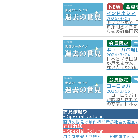
NEW
会員
インドネシア
2026/8/05
ギリシャ語で
に採用された新
らなる群島国家
会員限定
キューバの現
2026/8/04
日本という国
か思えません
ない人になるに
会員限定
ヨーロッパ
2026/8/03
「ヨーロッパ」
が語源とされ
のです。日本よ
世見深堀り
Special Column
直近の世見で制作担当者が独自の視点
こぼれ話
Special Column
月２回更新！学研ムー「松原照子の大