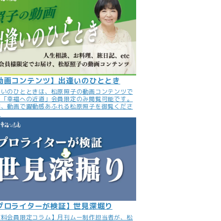
動画コンテンツ】出逢いのひととき
逢いのひとときは、松原照子の動画コンテンツで
。「幸福への近道」会員限定のみ閲覧可能です。
非、動画で躍動感あふれる松原照子を御覧くださ
。
プロライターが検証】世見深堀り
有料会員限定コラム】月刊ムー制作担当者が、松