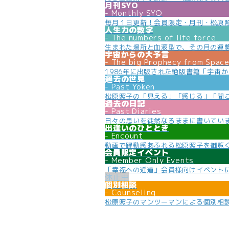
月刊SYO
Monthly SYO
毎月１日更新！会員限定・月刊・松原
人生力の数字
The numbers of life force
生まれた場所と血液型で、その月の運
宇宙からの大予言
The big Prophecy from Spac
1986年に出版された絶版書籍「宇宙
過去の世見
Past Yoken
松原照子の「見える」「感じる」「聞
過去の日記
Past Diaries
日々の思いを徒然なるままに書いてい
出逢いのひととき
Encount
動画で躍動感あふれる松原照子を御覧
会員限定イベント
Member Only Events
「幸福への近道」会員様向けイベント
個別相談
Counseling
松原照子のマンツーマンによる個別相