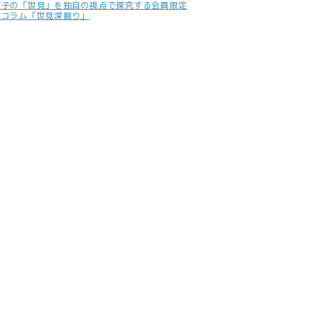
照子の「世見」を独自の視点で探究する会員限定
別コラム「世見深掘り」