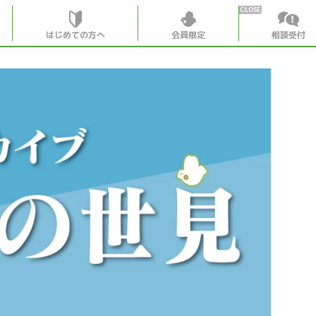
はじめての方へ
会員限定
相談受付
HOME
はじめての
会員特典
個別相談受
会員コンテ
会員コン
月刊SYO
出逢いの
世見深堀