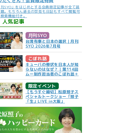
りだくさん！会員限定特典
月刊SYO」をはじめとする会員限定記事が全て読
放題。もちろん過去の世見も日記もすべて閲覧可
。検索機能付き。
人気記事
月刊SYO
台湾有事と日本の選択｜月刊
SYO 2026年7月号
こぼれ話
キューバの惨状を日本人が知
らないのはなぜ？｜第114回
ムー制作担当者のこぼれ話＋
限定イベント
【もうすぐ締切】松原照子ス
ペシャルトークショー「照子
「生」LIVE in大阪」