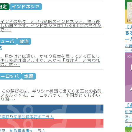
限定
インドネシア
「インドの島々」という意味のインドネシア。独立後
しい国名です。インドネシアは1万8000余の島々か
【
で･･･
る
ー
キューバ
政治
お
状
ード
は、見かけとは違い、かなり真実を隠している国にし
。少し表現は違いますが、人から「噓吐き」と言われ
は、黙･･･
ヨーロッパ
地理
 この呼び名は、ギリシャ神話に出てくる王女の名前
ているんですよ。ヨーロッパって、小国がとても多い
り国･･･
【
松
き
で深掘りする会員限定のコラム
の
し
世見」制作担当者のコラム