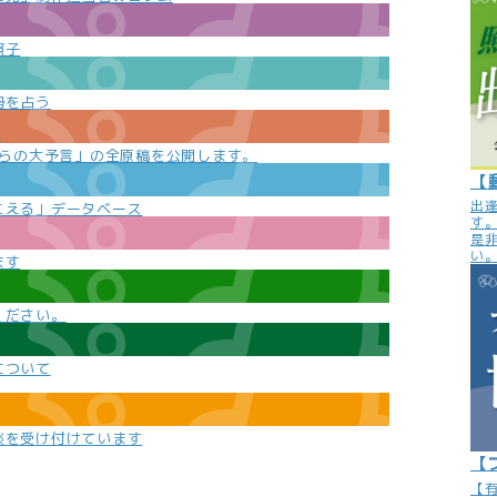
照子
勢を占う
e
からの大予言」の全原稿を公開します。
【
出
こえる」データベース
す
是
い
ます
ください。
について
談を受け付けています
【
【