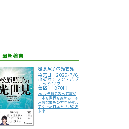
最新著書
松原照子の光世見
発売日：2025/7/8
出版社：ワン・パブ
リッシング
価格：1870円
2027年起こる出来事が
日本を世界を変える！不
思議な世界の方々が教え
てくれた日本と世界の近
未来