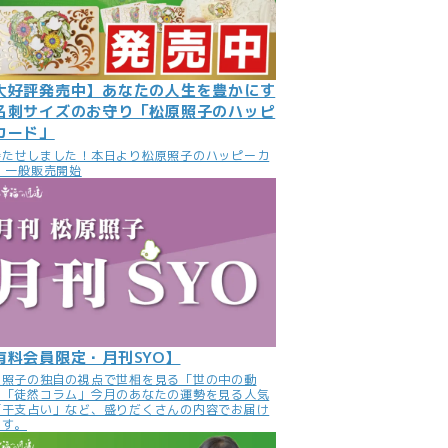
大好評発売中】あなたの人生を豊かにす
名刺サイズのお守り「松原照子のハッピ
カード」
待たせしました！本日より松原照子のハッピーカ
 一般販売開始
有料会員限定・月刊SYO】
原照子の独自の視点で世相を見る「世の中の動
」「徒然コラム」今月のあなたの運勢を見る人気
「干支占い」など、盛りだくさんの内容でお届け
ます。