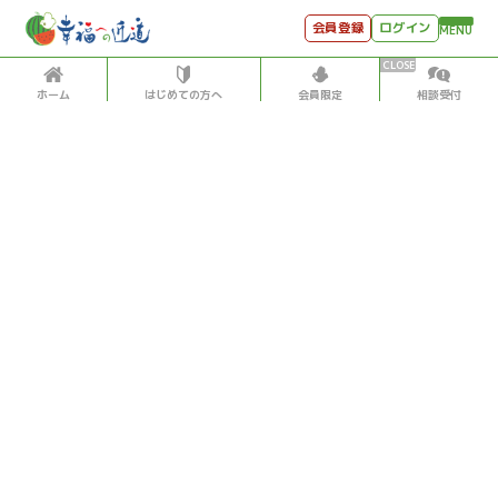
会員登録
ログイン
MENU
ホーム
はじめての方へ
会員限定
相談受付
HOME
はじめての方へ
会員特典
個別相談受付
会員コンテンツ
会員コンテンツ
月刊SYO
出逢いのひととき
政治
2023/4/25
世見深堀り