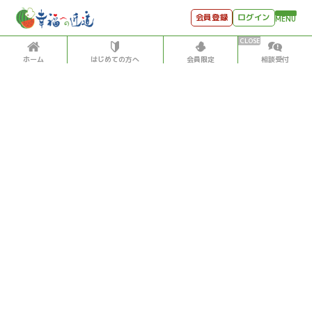
会員登録
ログイン
MENU
ホーム
はじめての方へ
会員限定
相談受付
HOME
はじめての方へ
会員特典
個別相談受付
会員コンテンツ
会員コンテンツ
月刊SYO
出逢いのひととき
宗教
文化･学問
2023/5/24
世見深堀り