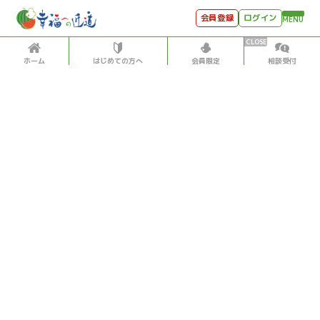
会員登録
ログイン
MENU
ホーム
はじめての方へ
会員限定
相談受付
HOME
はじめての方へ
会員特典
個別相談受付
会員コンテンツ
会員コンテンツ
月刊SYO
出逢いのひととき
宇宙・地球・サイエンス
歴史
2026/5/17
世見深堀り