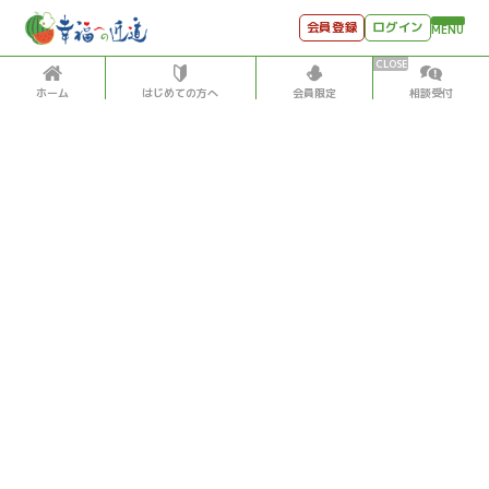
会員登録
ログイン
MENU
ホーム
はじめての方へ
会員限定
相談受付
HOME
はじめての方へ
会員特典
個別相談受付
会員コンテンツ
会員コンテンツ
月刊SYO
出逢いのひととき
投稿記事数5,500超！松原照子の「見える」「感じる」
世見深堀り
「聞こえる」データベース