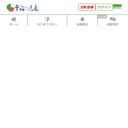
会員登録
ログイン
MENU
ホーム
はじめての方へ
会員限定
相談受付
HOME
はじめての方へ
会員特典
個別相談受付
会員コンテンツ
会員コンテンツ
月刊SYO
出逢いのひととき
月刊SYO
2020/9/01
世見深堀り