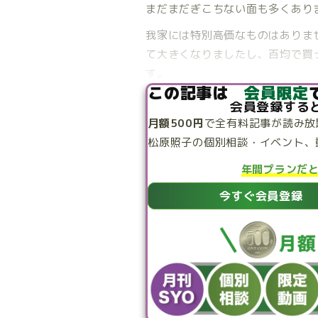
まだまだぎこちない面も多くあり
我家には特別高価なものはありま
て大きくなりましたし、百均で買っ
す。
この記事は
会員限定
会員登録する
月額500円
で
全有料記事が読み放
松原照子の個別相談・
イベント、
年間プランだ
今すぐ会員登録