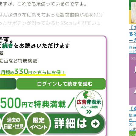
ますが、これでも頑張っているのですよ。
せんが切り花に添えてあった観葉植物が根を付け
たサボテンが測ってみると53cmも伸びていま
【
る
です。
ー
と
続き
をお読みいただけます
お
ード
題
動画など特典満載
330
と月額
でさらにお得！
約
円
ログインして続きを読む
【
松
き
の
し