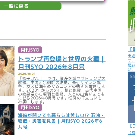
一覧に戻る
【
月刊SYO
出
トランプ再登場と世界の火種｜
す
月刊SYO 2026年8月号
是
い
2026/8/01
「照子LIVE！」では、資産を増やすトランプ大
統領、中国と北朝鮮の連携、長引くイラン戦
争、カスピ海をめぐるロシアの動きを世見しま
す。2020年からの6年、核と地震、古代中国
の始皇帝から項羽と劉邦、人との出会いまでを
たどる2026年8月号です。恒例の干支占いも
お届けします。
月刊SYO
海峡が開いても暮らしは苦しい!? 石油・
物価・災害を見る｜月刊SYO 2026年6
【
月号
【