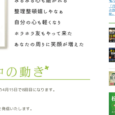
も
「
み
能
4月15日で8回目になります。
を発信いたします。