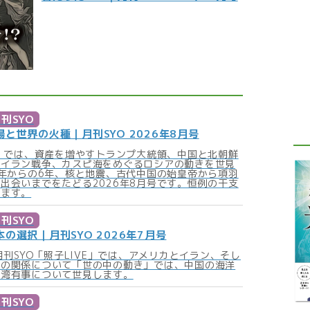
刊SYO
と世界の火種｜月刊SYO 2026年8月号
！」では、資産を増やすトランプ大統領、中国と北朝鮮
くイラン戦争、カスピ海をめぐるロシアの動きを世見
0年からの6年、核と地震、古代中国の始皇帝から項羽
出会いまでをたどる2026年8月号です。恒例の干支
します。
刊SYO
の選択｜月刊SYO 2026年7月号
の月刊SYO「照子LIVE」では、アメリカとイラン、そし
との関係について「世の中の動き」では、中国の海洋
台湾有事について世見します。
刊SYO