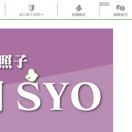
はじめての方へ
会員限定
相談受付
HOME
はじめての
会員特典
個別相談受
会員コンテ
会員コン
月刊SYO
出逢いの
世見深堀