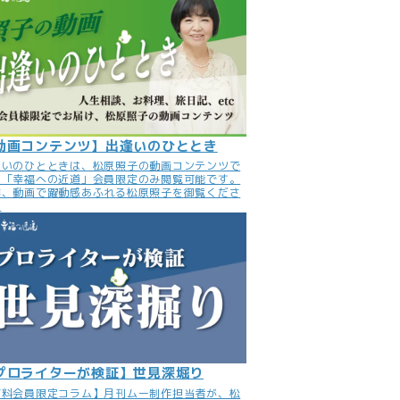
動画コンテンツ】出逢いのひととき
逢いのひとときは、松原照子の動画コンテンツで
。「幸福への近道」会員限定のみ閲覧可能です。
非、動画で躍動感あふれる松原照子を御覧くださ
。
プロライターが検証】世見深堀り
有料会員限定コラム】月刊ムー制作担当者が、松