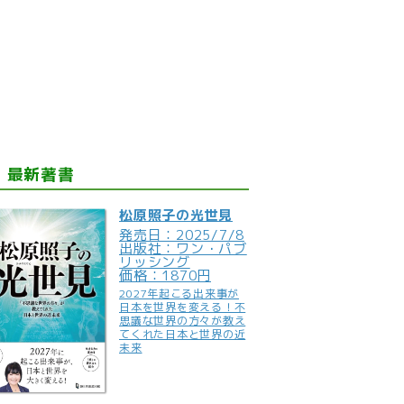
最新著書
松原照子の光世見
発売日：2025/7/8
出版社：ワン・パブ
リッシング
価格：1870円
2027年起こる出来事が
日本を世界を変える！不
思議な世界の方々が教え
てくれた日本と世界の近
未来