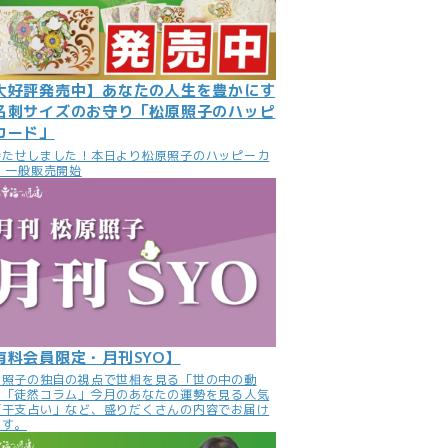
大好評発売中】あなたの人生を豊かにす
名刺サイズのお守り「松原照子のハッピ
カード」
待たせしました！本日より松原照子のハッピーカ
 一般販売開始
有料会員限定・月刊SYO】
原照子の独自の視点で世相を見る「世の中の動
」「徒然コラム」今月のあなたの運勢を見る人気
「干支占い」など、盛りだくさんの内容でお届け
ます。