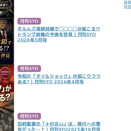
原
特
月刊SYO
ホルムズ海峡封鎖で◯◯◯◯が起こる!?
トランプ政権の今後を世見｜月刊SYO
2026年5月号
月刊SYO
令和の「オイルショック」が起こりつつ
ある?｜月刊SYO 2026年4月号
月刊SYO
旧約聖書の「十の災い」は、現代への警
告だった…？｜月刊SYO2025年10月号