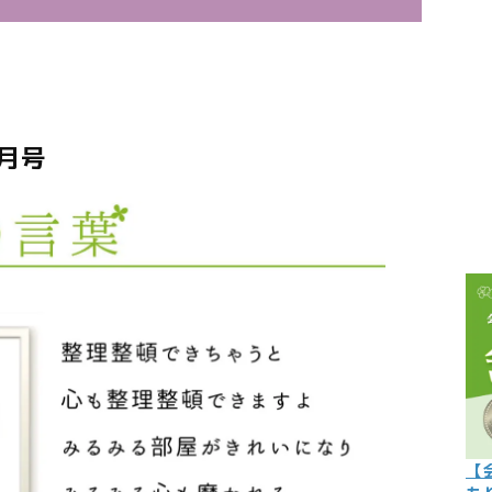
こぼれ話
過去の世
過去の日
4月号
限定イベ
人生力の
宇宙から
よくある質
【