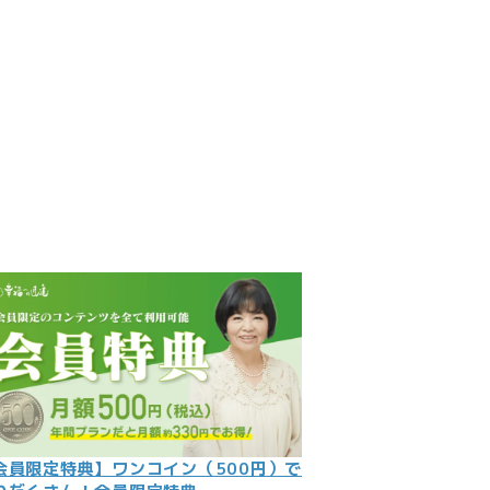
見
記
ント
数字
の大予言
問
会員限定特典】ワンコイン（500円）で