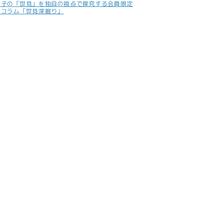
照子の「世見」を独自の視点で探究する会員限定
別コラム「世見深掘り」