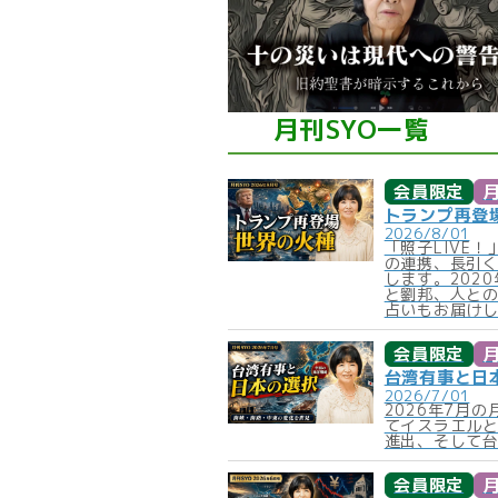
月刊SYO一覧
会員限定
月
トランプ再登場
2026/8/01
「照子LIVE
の連携、長引
します。202
と劉邦、人との
占いもお届け
会員限定
月
台湾有事と日本
2026/7/01
2026年7月
てイスラエル
進出、そして
会員限定
月