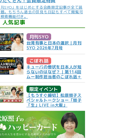
りだくさん！会員限定特典
月刊SYO」をはじめとする会員限定記事が全て読
放題。もちろん過去の世見も日記もすべて閲覧可
。検索機能付き。
人気記事
月刊SYO
台湾有事と日本の選択｜月刊
SYO 2026年7月号
こぼれ話
キューバの惨状を日本人が知
らないのはなぜ？｜第114回
ムー制作担当者のこぼれ話＋
限定イベント
【もうすぐ締切】松原照子ス
ペシャルトークショー「照子
「生」LIVE in大阪」