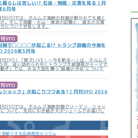
も暮らしは苦しい!? 石油・物価・災害を見る｜月
6年6月号
の月刊SYOでは、ホルムズ海峡の封鎖が解かれても続く
しさ。そして地震・火山・津波の記憶と、過去の災害
る力について世見します。
刊SYO
封鎖で◯◯◯◯が起こる!? トランプ政権の今後を
 2026年5月号
の月刊SYO｜「照子LIVE！―今を斬る―」は、ホルムズ
か月、追い詰められゆくトランプ大統領等がテーマで
動き」では、ある大国を襲う"崩壊の予兆"について
刊SYO
ショック」が起こりつつある?｜月刊SYO 2026
の月刊SYOでは、ホルムズ海峡封鎖でリーマン・ショッ
等について、先月に引き続き大ボリュームでお届けし
で深掘りする会員限定のコラム