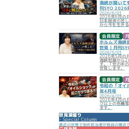
海峡が開いて
刊SYO 202
2026/6/01
2026年6月
日本経済の苦
から今を生き
会員限定
月
ホルムズ海峡
世見｜月刊SYO
2026/5/01
2026年5月
海峡封鎖から2
す。「世の中の
世見します。
会員限定
月
令和の「オイル
年4月号
2026/4/01
2026年4月
ク以上の危機
ます。
世見深堀り
Special Column
直近の世見で制作担当者が独自の視点
こぼれ話