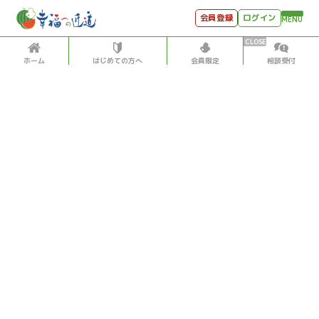
会員登録
ログイン
MENU
ホーム
はじめての方へ
会員限定
相談受付
HOME
はじめての方へ
会員特典
個別相談受付
会員コンテンツ
会員コンテンツ
月刊SYO
出逢いのひととき
月刊SYO
2021/9/01
世見深堀り