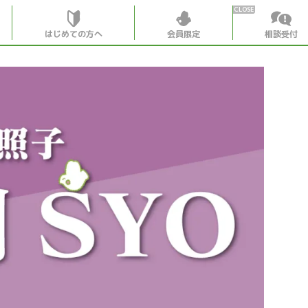
はじめての方へ
会員限定
相談受付
HOME
はじめての
会員特典
個別相談受
会員コンテ
会員コン
月刊SYO
出逢いの
世見深堀