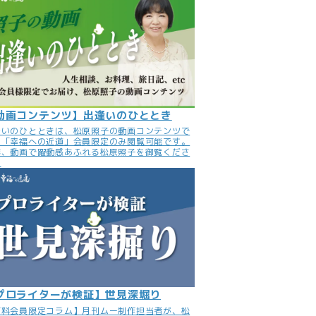
動画コンテンツ】出逢いのひととき
逢いのひとときは、松原照子の動画コンテンツで
。「幸福への近道」会員限定のみ閲覧可能です。
非、動画で躍動感あふれる松原照子を御覧くださ
。
プロライターが検証】世見深堀り
有料会員限定コラム】月刊ムー制作担当者が、松