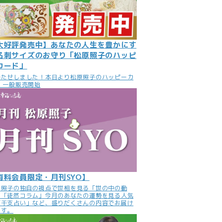
大好評発売中】あなたの人生を豊かにす
名刺サイズのお守り「松原照子のハッピ
カード」
待たせしました！本日より松原照子のハッピーカ
 一般販売開始
有料会員限定・月刊SYO】
原照子の独自の視点で世相を見る「世の中の動
」「徒然コラム」今月のあなたの運勢を見る人気
「干支占い」など、盛りだくさんの内容でお届け
ます。