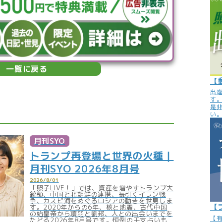
一覧に戻る
【
出
す
是
い
月刊SYO
トランプ再登場と世界の火種｜
月刊SYO 2026年8月号
2026/8/01
「照子LIVE！」では、資産を増やすトランプ大
統領、中国と北朝鮮の連携、長引くイラン戦
争、カスピ海をめぐるロシアの動きを世見しま
【
す。2020年からの6年、核と地震、古代中国
の始皇帝から項羽と劉邦、人との出会いまでを
【
たどる2026年8月号です。恒例の干支占いも