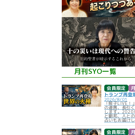
月刊SYO一覧
会員限定
月
トランプ再登場
2026/8/01
「照子LIVE
の連携、長引
します。202
と劉邦、人との
占いもお届け
会員限定
月