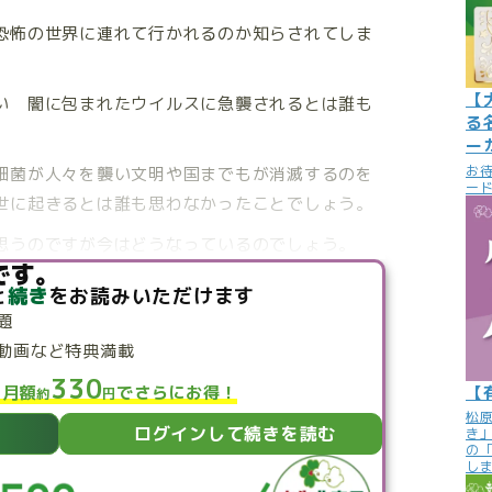
恐怖の世界に連れて行かれるのか知らされてしま
【
い 闇に包まれたウイルスに急襲されるとは誰も
る
ー
お
細菌が人々を襲い文明や国までもが消滅するのを
ード
世に起きるとは誰も思わなかったことでしょう。
思うのですが今はどうなっているのでしょう。
です。
と
続き
をお読みいただけます
題
動画など特典満載
330
【
と月額
でさらにお得！
約
円
松
ログインして続きを読む
き
の
し