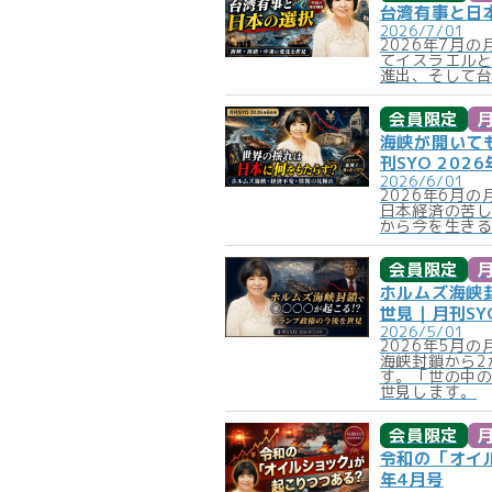
台湾有事と日本
2026/7/01
2026年7月
てイスラエル
進出、そして
会員限定
月
海峡が開いて
刊SYO 202
2026/6/01
2026年6月
日本経済の苦
から今を生き
会員限定
月
ホルムズ海峡
世見｜月刊SYO
2026/5/01
2026年5月
海峡封鎖から2
す。「世の中の
世見します。
会員限定
月
令和の「オイル
年4月号