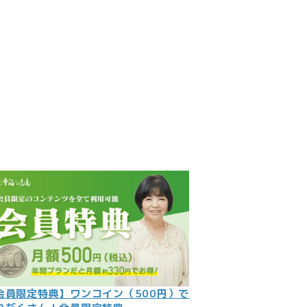
見
記
ント
数字
の大予言
問
会員限定特典】ワンコイン（500円）で