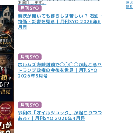
原
お届けします。
特
月刊SYO
海峡が開いても暮らしは苦しい!? 石油・
物価・災害を見る｜月刊SYO 2026年6
月号
月刊SYO
ホルムズ海峡封鎖で◯◯◯◯が起こる!?
トランプ政権の今後を世見｜月刊SYO
2026年5月号
月刊SYO
令和の「オイルショック」が起こりつつ
ある?｜月刊SYO 2026年4月号