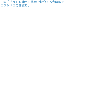
照子の「世見」を独自の視点で探究する会員限定
別コラム「世見深掘り」