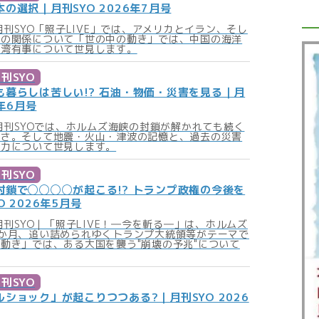
の選択｜月刊SYO 2026年7月号
の月刊SYO「照子LIVE」では、アメリカとイラン、そし
との関係について「世の中の動き」では、中国の海洋
台湾有事について世見します。
刊SYO
も暮らしは苦しい!? 石油・物価・災害を見る｜月
6年6月号
の月刊SYOでは、ホルムズ海峡の封鎖が解かれても続く
しさ。そして地震・火山・津波の記憶と、過去の災害
る力について世見します。
刊SYO
封鎖で◯◯◯◯が起こる!? トランプ政権の今後を
 2026年5月号
の月刊SYO｜「照子LIVE！―今を斬る―」は、ホルムズ
か月、追い詰められゆくトランプ大統領等がテーマで
動き」では、ある大国を襲う"崩壊の予兆"について
刊SYO
ショック」が起こりつつある?｜月刊SYO 2026