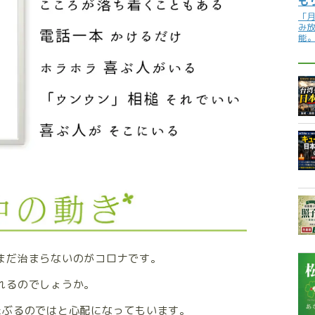
も
「
み
能
まだ治まらないのがコロナです。
れるのでしょうか。
たぶるのではと心配になってもいます。