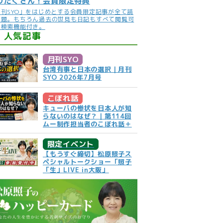
りだくさん！会員限定特典
月刊SYO」をはじめとする会員限定記事が全て読
放題。もちろん過去の世見も日記もすべて閲覧可
。検索機能付き。
人気記事
月刊SYO
台湾有事と日本の選択｜月刊
SYO 2026年7月号
こぼれ話
キューバの惨状を日本人が知
らないのはなぜ？｜第114回
ムー制作担当者のこぼれ話＋
限定イベント
【もうすぐ締切】松原照子ス
ペシャルトークショー「照子
「生」LIVE in大阪」