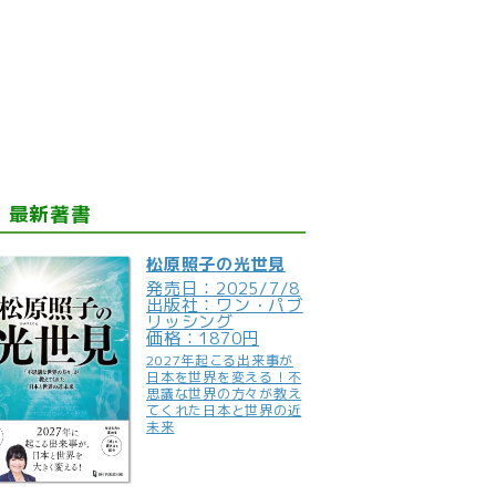
最新著書
松原照子の光世見
発売日：2025/7/8
出版社：ワン・パブ
リッシング
価格：1870円
2027年起こる出来事が
日本を世界を変える！不
思議な世界の方々が教え
てくれた日本と世界の近
未来