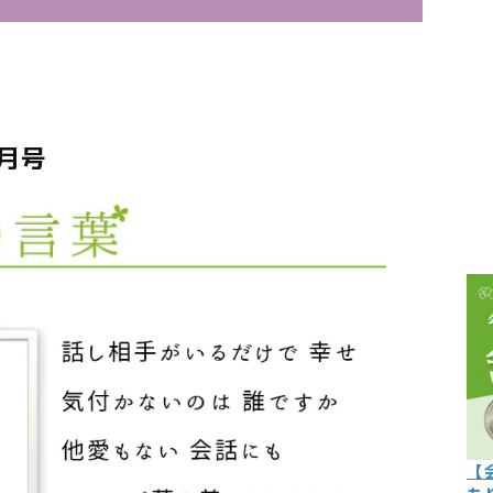
こぼれ話
過去の世
過去の日
5月号
限定イベ
人生力の
宇宙から
よくある質
【