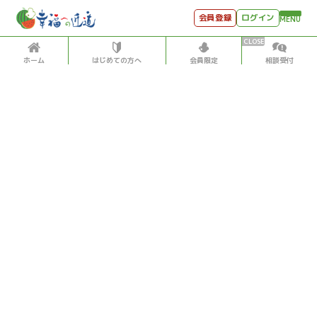
会員登録
ログイン
MENU
ホーム
はじめての方へ
会員限定
相談受付
HOME
はじめての方へ
会員特典
個別相談受付
会員コンテンツ
会員コンテンツ
月刊SYO
出逢いのひととき
世見深堀り