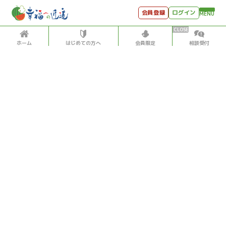
会員登録
ログイン
MENU
ホーム
はじめての方へ
会員限定
相談受付
HOME
はじめての方へ
会員特典
個別相談受付
会員コンテンツ
会員コンテンツ
月刊SYO
出逢いのひととき
政治
社会
2018/9/05
世見深堀り