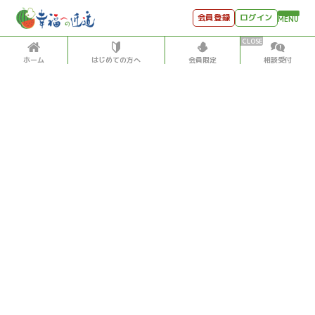
会員登録
ログイン
MENU
ホーム
はじめての方へ
会員限定
相談受付
HOME
はじめての方へ
会員特典
個別相談受付
会員コンテンツ
会員コンテンツ
月刊SYO
出逢いのひととき
宇宙・地球・サイエンス
2026/5/18
世見深堀り