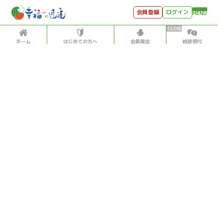
会員登録
ログイン
MENU
ホーム
はじめての方へ
会員限定
相談受付
HOME
はじめての方へ
会員特典
個別相談受付
会員コンテンツ
会員コンテンツ
月刊SYO
出逢いのひととき
世見深堀り
2018/4/23
世見深堀り