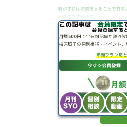
我が子には冷淡だったことで有名
ったのですからね。
この記事は
会員限定
会員登録する
月額500円
で
全有料記事が読み放
松原照子の個別相談・
イベント、
年間プランだ
今すぐ会員登録