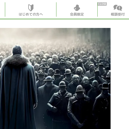
はじめての方へ
会員限定
相談受付
HOME
はじめての
会員特典
個別相談受
会員コンテ
会員コン
月刊SYO
出逢いの
世見深堀