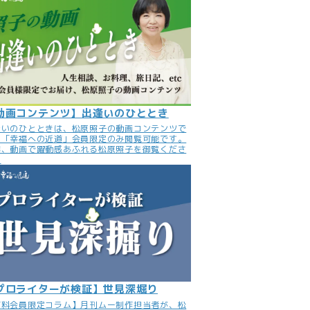
動画コンテンツ】出逢いのひととき
逢いのひとときは、松原照子の動画コンテンツで
。「幸福への近道」会員限定のみ閲覧可能です。
非、動画で躍動感あふれる松原照子を御覧くださ
。
プロライターが検証】世見深堀り
有料会員限定コラム】月刊ムー制作担当者が、松