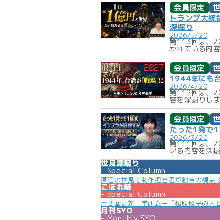
会員限定
トランプ大統領
深掘り
2026/5/20
第113回は、
かれている内
会員限定
1944年に
2026/4/20
第112回は、
容を深掘りし
会員限定
たった1発で1
2026/3/20
第111回は、
いる内容を深
世見深堀り
Special Column
直近の世見で制作担当者が独自の視点
こぼれ話
Special Column
月２回更新！学研ムー「松原照子の大
月刊SYO
Monthly SYO