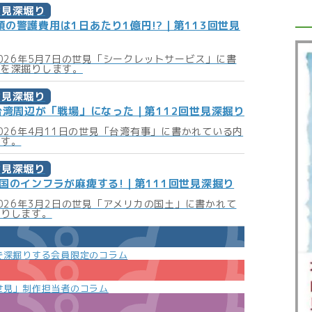
世見深堀り
の警護費用は1日あたり1億円!?｜第113回世見
2026年5月7日の世見「シークレットサービス」に書
容を深掘りします。
世見深堀り
も台湾周辺が「戦場」になった｜第112回世見深掘り
2026年4月11日の世見「台湾有事」に書かれている内
ます。
世見深堀り
国のインフラが麻痺する!｜第111回世見深掘り
2026年3月2日の世見「アメリカの国土」に書かれて
掘りします。
で深掘りする会員限定のコラム
世見」制作担当者のコラム