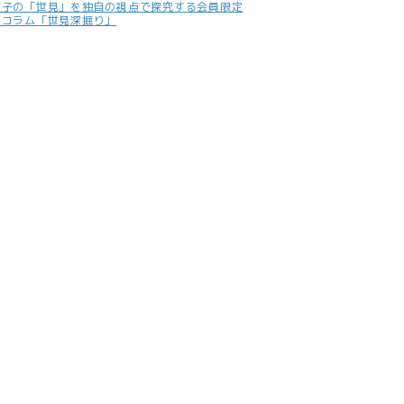
照子の「世見」を独自の視点で探究する会員限定
別コラム「世見深掘り」