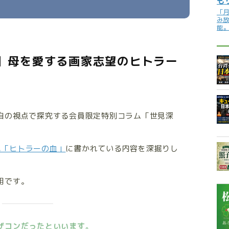
も
「
み
能
り】母を愛する画家志望のヒトラー
自の視点で探究する会員限定特別コラム「世見深
見「ヒトラーの血」
に書かれている内容を深掘りし
用です。
ザコンだったといいます。