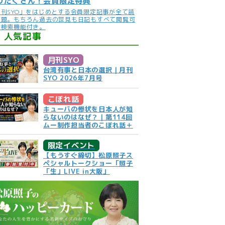
りだくさん！会員限定特典
月刊SYO」をはじめとする会員限定記事が全て読
放題。もちろん過去の世見も日記もすべて閲覧可
。検索機能付き。
人気記事
月刊SYO
台湾有事と日本の選択｜月刊
SYO 2026年7月号
こぼれ話
キューバの惨状を日本人が知
らないのはなぜ？｜第114回
ムー制作担当者のこぼれ話＋
限定イベント
【もうすぐ締切】松原照子ス
ペシャルトークショー「照子
「生」LIVE in大阪」