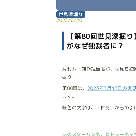
世見深堀り
2023/8/20
【第80回世見深掘
がなぜ独裁者に？
月刊ムー制作担当者が、世見を独
掘り」。
第80回は、
2023
年7
月17
日の世
ます。
緑色の文字は、「世見」からの引
あのスターリンも、ヒトラーもマ