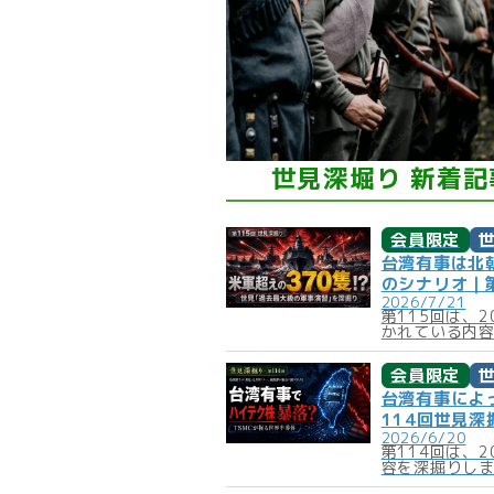
世見深堀り 新着記
会員限定
台湾有事は北
のシナリオ｜
2026/7/21
第115回は、
かれている内
会員限定
台湾有事によ
114回世見深
2026/6/20
第114回は、
容を深掘りし