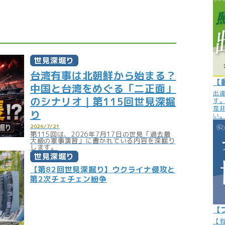
世見深堀り
台湾有事は北朝鮮から始まる？
【
中国と台湾をめぐる「二正面」
出
のシナリオ｜第115回世見深掘
す
是
り
い
2026/7/21
第115回は、2026年7月17日の世見「過去最
大級の軍事演習」に書かれている内容を深掘り
します。
世見深堀り
【第82回世見深掘り】ウクライナ侵攻と
第2次チェチェン紛争
【
【