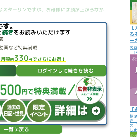
なスターリンですが、お母様には頭が上がらなか
です。
【
と
続き
をお読みいただけます
る
題
ー
動画など特典満載
お
ード
330
と月額
でさらにお得！
約
円
ログインして続きを読む
【
松
き
の
一覧に戻る
し