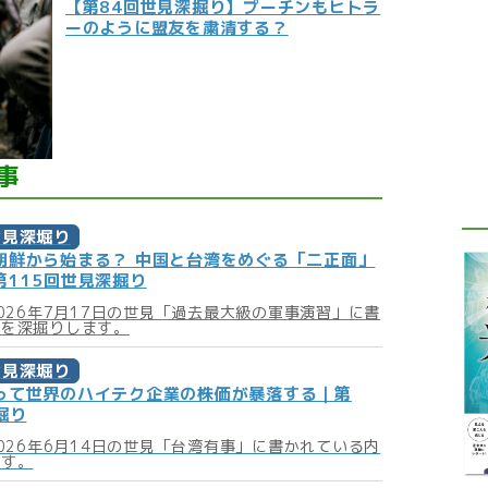
【第84回世見深掘り】プーチンもヒトラ
ーのように盟友を粛清する？
事
世見深堀り
朝鮮から始まる？ 中国と台湾をめぐる「二正面」
第115回世見深掘り
2026年7月17日の世見「過去最大級の軍事演習」に書
容を深掘りします。
世見深堀り
って世界のハイテク企業の株価が暴落する｜第
掘り
2026年6月14日の世見「台湾有事」に書かれている内
ます。