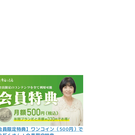
見
記
ント
数字
の大予言
問
会員限定特典】ワンコイン（500円）で