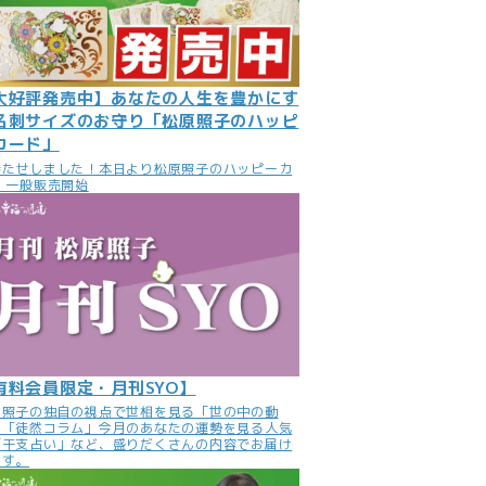
大好評発売中】あなたの人生を豊かにす
名刺サイズのお守り「松原照子のハッピ
カード」
待たせしました！本日より松原照子のハッピーカ
 一般販売開始
有料会員限定・月刊SYO】
原照子の独自の視点で世相を見る「世の中の動
」「徒然コラム」今月のあなたの運勢を見る人気
「干支占い」など、盛りだくさんの内容でお届け
ます。