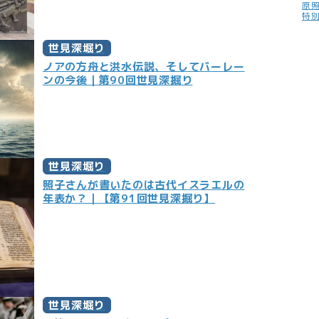
原
特
世見深堀り
ノアの方舟と洪水伝説、そしてバーレー
ンの今後｜第90回世見深掘り
世見深堀り
照子さんが書いたのは古代イスラエルの
年表か？｜【第91回世見深掘り】
世見深堀り