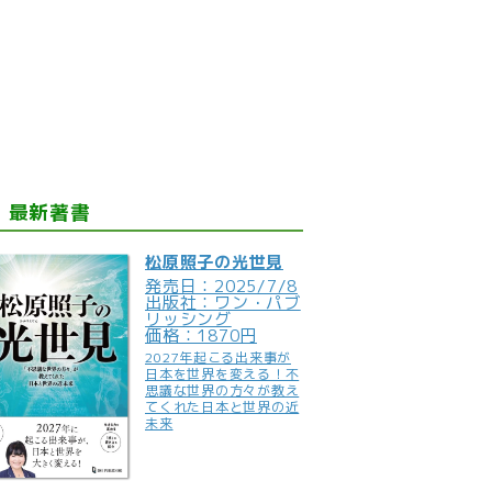
最新著書
松原照子の光世見
発売日：2025/7/8
出版社：ワン・パブ
リッシング
価格：1870円
2027年起こる出来事が
日本を世界を変える！不
思議な世界の方々が教え
てくれた日本と世界の近
未来