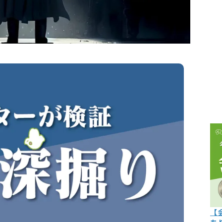
こぼれ話
過去の世
過去の日
限定イベ
人生力の
宇宙から
よくある質
【