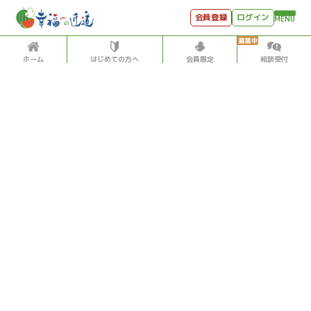
会員登録
ログイン
MENU
ホーム
はじめての方へ
会員限定
相談受付
HOME
はじめての方へ
会員特典
個別相談受付
会員コンテンツ
会員コンテンツ
月刊SYO
出逢いのひととき
世見深堀り